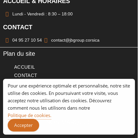
ACCUEIL & HORAIRES
Lundi - Vendredi : 8:30 – 18:00
CONTACT
04 95 27 10 54
contact@jbgroup.corsica
Plan du site
ACCUEIL
CONTACT
LE GROUPE
Pour une expérience optimale et personnalisée, notre site
L’ÉQUIPE
utilise des cookies. En poursuivant votre visite, vous
acceptez notre utilisation des cookies. Découvrez
MENTIONS LÉGALES
comment nous les utilisons dans notre
CONFIDENTIALITÉ
Politique de cookies.
NOS MARQUES
Accepter