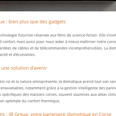
e : bien plus que des gadgets
hnologie futuriste réservée aux films de science-fiction. Elle s’inv
d confort, mais aussi pour nous aider à mieux maîtriser notre co
bardées de câbles et de télécommandes incompréhensibles. La do
acité et d’économies.
 une solution d’avenir
il est roi et la nature omniprésente, la domotique prend tout son sens
 renouvelables, notamment grâce à la gestion intelligente des panne
spécifiques des maisons corses, souvent soumises aux aléas clim
ion optimale du confort thermique.
ons : JB Group, votre partenaire domotique en Corse