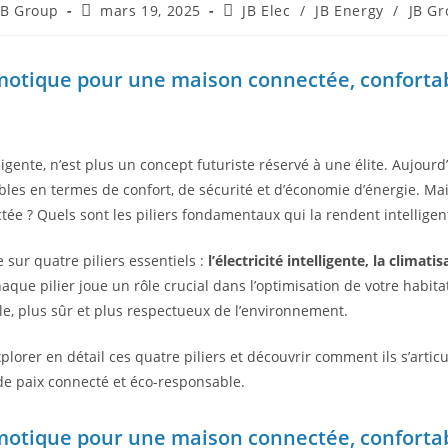
JB Group
mars 19, 2025
JB Elec
/
JB Energy
/
JB G
domotique pour une maison connectée, confortab
gente, n’est plus un concept futuriste réservé à une élite. Aujourd’h
ables en termes de confort, de sécurité et d’économie d’énergie. M
e ? Quels sont les piliers fondamentaux qui la rendent intelligente
 sur quatre piliers essentiels :
l’électricité intelligente, la climati
haque pilier joue un rôle crucial dans l’optimisation de votre habit
e, plus sûr et plus respectueux de l’environnement.
xplorer en détail ces quatre piliers et découvrir comment ils s’arti
de paix connecté et éco-responsable.
domotique pour une maison connectée, confortab