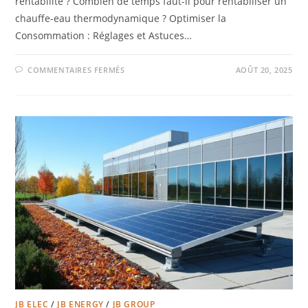
rentabilité ? Combien de temps faut-il pour rentabiliser un
chauffe-eau thermodynamique ? Optimiser la
Consommation : Réglages et Astuces…
COMMENTAIRES FERMÉS
AOÛT 20, 2025
JB ELEC
/
JB ENERGY
/
JB GROUP