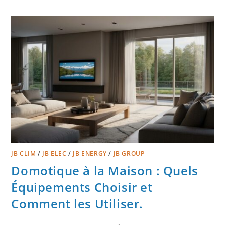
JB CLIM
/
JB ELEC
/
JB ENERGY
/
JB GROUP
Domotique à la Maison : Quels
Équipements Choisir et
Comment les Utiliser.