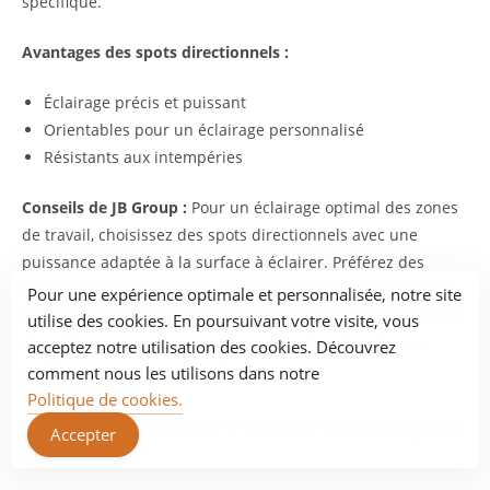
spécifique.
Avantages des spots directionnels :
Éclairage précis et puissant
Orientables pour un éclairage personnalisé
Résistants aux intempéries
Conseils de JB Group :
Pour un éclairage optimal des zones
de travail, choisissez des spots directionnels avec une
puissance adaptée à la surface à éclairer. Préférez des
modèles avec un angle de diffusion réglable pour cibler la
Pour une expérience optimale et personnalisée, notre site
lumière sur la zone souhaitée. Pour une utilisation en toute
utilise des cookies. En poursuivant votre visite, vous
sécurité, assurez-vous que les spots soient étanches et
acceptez notre utilisation des cookies. Découvrez
conformes aux normes en vigueur.
comment nous les utilisons dans notre
Politique de cookies.
L’éclairage solaire : une solution économique et
Accepter
écologique