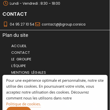
Lundi - Vendredi : 8:30 – 18:00
CONTACT
04 95 27 10 54
contact@jbgroup.corsica
Plan du site
ACCUEIL
CONTACT
LE GROUPE
L’ÉQUIPE
MENTIONS LÉGALES
CONFIDENTIALITÉ
Pour une expérience optimale et personnalisée, notre site
utilise des cookies. En poursuivant votre visite, vous
NOS MARQUES
acceptez notre utilisation des cookies. Découvrez
comment nous les utilisons dans notre
Politique de cookies.