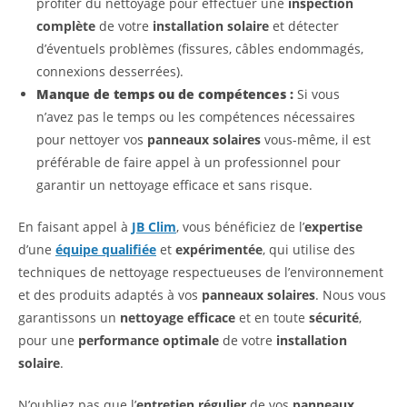
profiter du nettoyage pour effectuer une
inspection
complète
de votre
installation solaire
et détecter
d’éventuels problèmes (fissures, câbles endommagés,
connexions desserrées).
Manque de temps ou de compétences :
Si vous
n’avez pas le temps ou les compétences nécessaires
pour nettoyer vos
panneaux solaires
vous-même, il est
préférable de faire appel à un professionnel pour
garantir un nettoyage efficace et sans risque.
En faisant appel à
JB Clim
, vous bénéficiez de l’
expertise
d’une
équipe qualifiée
et
expérimentée
, qui utilise des
techniques de nettoyage respectueuses de l’environnement
et des produits adaptés à vos
panneaux solaires
. Nous vous
garantissons un
nettoyage efficace
et en toute
sécurité
,
pour une
performance optimale
de votre
installation
solaire
.
N’oubliez pas que l’
entretien régulier
de vos
panneaux