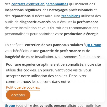
des
contrats d’entretien personnalisés
qui incluent des
inspections régulières
, des
nettoyages professionnels
et
des
réparations
si nécessaire. Nos
techniciens
utilisent des
outils de
diagnostic avancés
pour évaluer la
performance
de votre installation et vous fournir des recommandations
personnalisées pour optimiser votre
production d’énergie
.
En confiant l’
entretien de vos panneaux solaires
à
JB Group
,
vous bénéficiez d’une
garantie de performance
et de
longévité
de votre installation. Nous sommes fiers de notre
expertise
et de notre engagement envers la satisfaction de
Pour une expérience optimale et personnalisée, notre site
nos clients.
utilise des cookies. En poursuivant votre visite, vous
acceptez notre utilisation des cookies. Découvrez
Conseils personnalisés pour optimiser votre
comment nous les utilisons dans notre
production d’énergie
Politique de cookies.
Accepter
Au-delà du
nettoyage
et de l’
entretien
proprement dit,
JB
Group
vous offre des
conseils personnalisés
pour optimiser