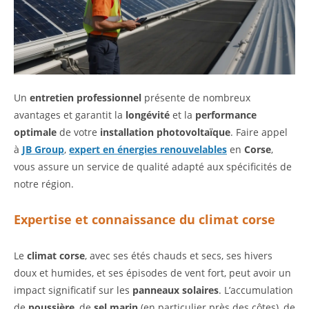
Un
entretien professionnel
présente de nombreux
avantages et garantit la
longévité
et la
performance
optimale
de votre
installation photovoltaïque
. Faire appel
à
JB Group
,
expert en énergies renouvelables
en
Corse
,
vous assure un service de qualité adapté aux spécificités de
notre région.
Expertise et connaissance du climat corse
Le
climat corse
, avec ses étés chauds et secs, ses hivers
doux et humides, et ses épisodes de vent fort, peut avoir un
impact significatif sur les
panneaux solaires
. L’accumulation
de
poussière
, de
sel marin
(en particulier près des côtes), de