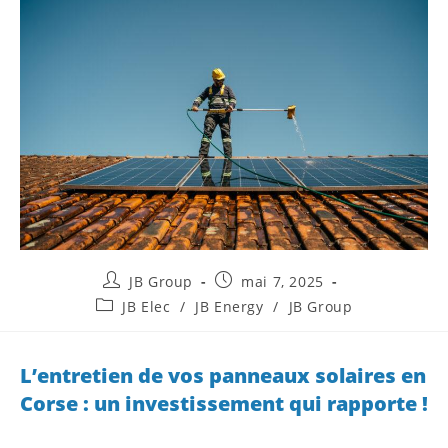
JB Group
mai 7, 2025
JB Elec
/
JB Energy
/
JB Group
L’entretien de vos panneaux solaires en
Corse : un investissement qui rapporte !