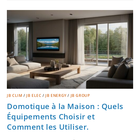
JB CLIM
/
JB ELEC
/
JB ENERGY
/
JB GROUP
Domotique à la Maison : Quels
Équipements Choisir et
Comment les Utiliser.