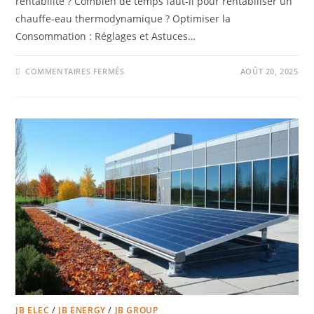
rentabilité ? Combien de temps faut-il pour rentabiliser un
chauffe-eau thermodynamique ? Optimiser la
Consommation : Réglages et Astuces…
COMMENTAIRES FERMÉS
AOÛT 20, 2025
JB ELEC
/
JB ENERGY
/
JB GROUP