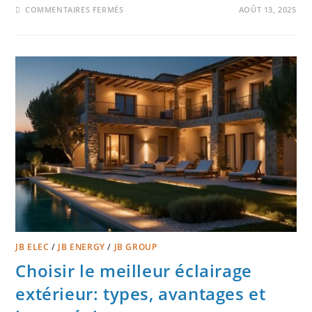
COMMENTAIRES FERMÉS
AOÛT 13, 2025
JB ELEC
/
JB ENERGY
/
JB GROUP
Choisir le meilleur éclairage
extérieur: types, avantages et